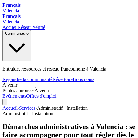
Français
Valencia
Français
Valencia
Accueil
Réseau vérifié
Communauté
Entraide, ressources et réseau francophone à Valencia.
Rejoindre la communauté
Répertoire
Bons plans
À venir
Petites annonces
À venir
Événements
Offres d'emploi
Accueil
›
Services
›
Administratif · Installation
Administratif · Installation
Démarches administratives à Valencia : se
faire accompagner pour tout régler dès le