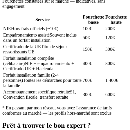
Fourchettes constatées sur le marché — indicatives, sans
engagement.
Fourchette
Fourchette
Service
basse
haute
NIE
Hors frais officiels (~10€)
100€
200€
Empadronamiento assisté
Souvent inclus
50€
120€
dans un forfait installation
Certificado de la UE
Titre de séjour
150€
300€
ressortissants UE
Forfait installation complète
(célibataire)
NIE + empadronamiento +
400€
800€
Certificado UE + Hacienda
Forfait installation famille (2-4
personnes)
Toutes les démarches pour toute
700€
1 400€
la famille
Accompagnement spécifique retraité
S1,
300€
600€
Convention fiscale, transfert retraite
* En passant par mon réseau, vous avez l'assurance de tarifs
conformes au marché — les profils hors-marché sont exclus.
Prêt à trouver le bon expert ?