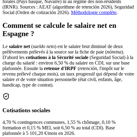
forales (Pays basque, Navarre) ni au régime des non-résidents
(IRNR). Sources : AEAT (algorithme de retención 2026), Seguridad
Social (Orden de cotización 2026).
Méthodologie complète
.
Comment se calcule le salaire net en
Espagne ?
Le
salaire net
(
sueldo neto
) est le salaire brut diminué de deux
prélèvements prélevés à la source sur la fiche de paie (
nómina
).
D'abord les
cotisations à la Sécurité sociale
(Seguridad Social) à la
charge du salarié : environ 6,50 % du salaire en CDI, sur une base
plafonnée. Ensuite la
retenue d'IRPF
(
retención
, l'impôt sur le
revenu prélevé chaque mois), un taux progressif qui dépend de votre
salaire
et
de votre situation personnelle (état civil, enfants, âge,
handicap, type de contrat).
Cotisations sociales
4,70 % contingences communes, 1,55 % chômage, 0,10 %
formation et 0,15 % MEI, soit 6,50 % au total (CDI). Base
plafonnée à 5 101,20 €/mois en 2026.