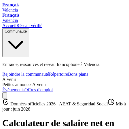
Français
Valencia
Français
Valencia
Accueil
Réseau vérifié
Communauté
Entraide, ressources et réseau francophone à Valencia.
Rejoindre la communauté
Répertoire
Bons plans
À venir
Petites annonces
À venir
Événements
Offres d'emploi
Données officielles 2026 · AEAT & Seguridad Social
Mis à
jour : juin 2026
Calculateur de salaire net en