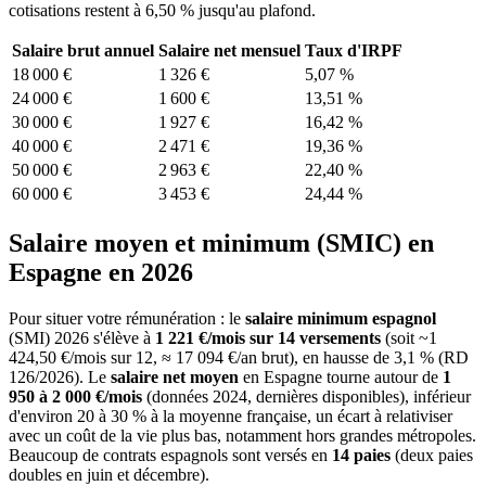
cotisations restent à 6,50 % jusqu'au plafond.
Salaire brut annuel
Salaire net mensuel
Taux d'IRPF
18 000 €
1 326 €
5,07
%
24 000 €
1 600 €
13,51
%
30 000 €
1 927 €
16,42
%
40 000 €
2 471 €
19,36
%
50 000 €
2 963 €
22,40
%
60 000 €
3 453 €
24,44
%
Salaire moyen et minimum (SMIC) en
Espagne en 2026
Pour situer votre rémunération : le
salaire minimum espagnol
(SMI) 2026 s'élève à
1 221 €/mois sur 14 versements
(soit ~1
424,50 €/mois sur 12, ≈ 17 094 €/an brut), en hausse de 3,1 % (RD
126/2026). Le
salaire net moyen
en Espagne tourne autour de
1
950 à 2 000 €/mois
(données 2024, dernières disponibles), inférieur
d'environ 20 à 30 % à la moyenne française, un écart à relativiser
avec un coût de la vie plus bas, notamment hors grandes métropoles.
Beaucoup de contrats espagnols sont versés en
14 paies
(deux paies
doubles en juin et décembre).