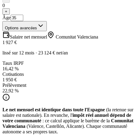
0
+
Âge
Options avancées
Salaire net mensuel
Comunitat Valenciana
1 927 €
lissé sur 12 mois · 23 124 € net/an
Taux IRPF
16,42 %
Cotisations
1 950 €
Prélèvement
22,92 %
Le net mensuel est identique dans toute l'Espagne
(la retenue sur
salaire est nationale). En revanche, l'
impôt réel annuel dépend de
votre communauté
: ce calcul applique le barème de la
Comunitat
Valenciana
(Valence, Castellón, Alicante). Chaque communauté
autonome a ses propres taux.