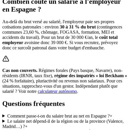
Combien coûte un salarié à l'employeur
en Espagne ?
Au-delà du brut versé au salarié, l'employeur paie ses propres
cotisations patronales : environ
30 à 31 % du brut
(contingences
communes 23,60 %, chômage, FOGASA, formation, MEI et
accidents du travail). Pour un brut de 30 000 €/an, le
coût total
employeur
avoisine donc 39 000 €. Si vous recrutez, prévoyez
donc ce surcoût patronal dans votre budget d'embauche.
Cas non couverts.
Régimes forales (Pays basque, Navarre), non-
résidents (IRNR, taux fixe),
régime des impatriés « loi Beckham »
(24 % forfaitaire), pluriactivité ou revenus non salariaux. Pour ces
situations, rapprochez-vous d'un gestor. Indépendant plutôt que
salarié ? Voir notre
calculateur autónomo
.
Questions fréquentes
Comment passe-t-on du salaire brut au net en Espagne ?
+
Le salaire net dépend-il de la région ou de la province (Valence,
Madrid…) ?
+