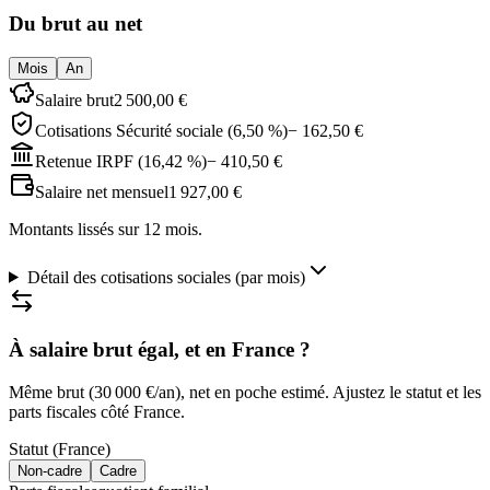
Du brut au net
Mois
An
Salaire brut
2 500,00 €
Cotisations Sécurité sociale (6,50 %)
− 162,50 €
Retenue IRPF (16,42 %)
− 410,50 €
Salaire net mensuel
1 927,00 €
Montants lissés sur 12 mois
.
Détail des cotisations sociales (
par mois
)
À salaire brut égal, et en France ?
Même brut (
30 000 €
/an), net en poche estimé. Ajustez le statut et les
parts fiscales côté France.
Statut (France)
Non-cadre
Cadre