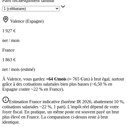
Parts fiscales
quotient familial
Valence (Espagne)
1 927 €
net / mois
France
1 863 €
net / mois (estimé)
À Valence, vous gardez
+
64 €
/mois
(≈
765 €
/an) à brut égal, surtout
grâce à des cotisations salariales bien plus basses (~6,50 % en
Espagne contre ~22 % en France).
Estimation France indicative (barème IR 2026, abattement 10 %,
cotisations salariales ~
22
%,
1
part
). L'impôt réel dépend de votre
foyer fiscal. En pratique, un même poste est souvent payé un brut
plus élevé en France. La comparaison ci-dessus reste à brut
identique.