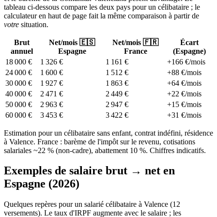
tableau ci-dessous compare les deux pays pour un célibataire ; le
calculateur en haut de page fait la même comparaison à partir de
votre
situation.
Brut
Net/mois 🇪🇸
Net/mois 🇫🇷
Écart
annuel
Espagne
France
(Espagne)
18 000 €
1 326 €
1 161 €
+
166 €
/mois
24 000 €
1 600 €
1 512 €
+
88 €
/mois
30 000 €
1 927 €
1 863 €
+
64 €
/mois
40 000 €
2 471 €
2 449 €
+
22 €
/mois
50 000 €
2 963 €
2 947 €
+
15 €
/mois
60 000 €
3 453 €
3 422 €
+
31 €
/mois
Estimation pour un célibataire sans enfant, contrat indéfini, résidence
à Valence. France : barème de l'impôt sur le revenu, cotisations
salariales ~22 % (non-cadre), abattement 10 %. Chiffres indicatifs.
Exemples de salaire brut → net en
Espagne (2026)
Quelques repères pour un salarié célibataire à Valence (12
versements). Le taux d'IRPF augmente avec le salaire ; les