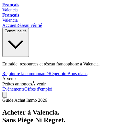
Français
Valencia
Français
Valencia
Accueil
Réseau vérifié
Communauté
Entraide, ressources et réseau francophone à Valencia.
Rejoindre la communauté
Répertoire
Bons plans
À venir
Petites annonces
À venir
Événements
Offres d'emploi
Guide Achat Immo 2026
Acheter à Valencia.
Sans Piège Ni Regret.