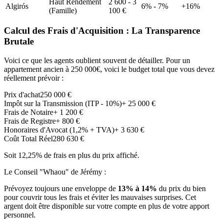
Haut Rendement
2 600 - 3
Algirós
6% - 7%
+16%
(Famille)
100 €
Calcul des Frais d'Acquisition : La Transparence
Brutale
Voici ce que les agents oublient souvent de détailler. Pour un
appartement ancien à 250 000€, voici le budget total que vous devez
réellement prévoir :
Prix d'achat
250 000 €
Impôt sur la Transmission (ITP - 10%)
+ 25 000 €
Frais de Notaire
+ 1 200 €
Frais de Registre
+ 800 €
Honoraires d'Avocat (1,2% + TVA)
+ 3 630 €
Coût Total Réel
280 630 €
Soit 12,25% de frais en plus du prix affiché.
Le Conseil "Whaou" de Jérémy :
Prévoyez toujours une enveloppe de
13% à 14%
du prix du bien
pour couvrir tous les frais et éviter les mauvaises surprises. Cet
argent doit être disponible sur votre compte en plus de votre apport
personnel.