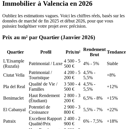
Immobilier à Valencia en 2026
Oubliez les estimations vagues. Voici les chiffres réels, basés sur les
données de marché de fin 2025 et début 2026, pour que vous
puissiez budgétiser votre projet avec précision.
Prix au m² par Quartier (Janvier 2026)
Rendement
Quartier
Profil
Prix/m²
Tendance
Brut
L'Eixample
4 500 - 5
Patrimonial / Luxe
4% - 5%
Stable
(Ruzafa)
500 €
Patrimonial /
4 200 - 5
4,5% -
Ciutat Vella
+8%
Touristique
200 €
5,5%
Qualité de Vie /
3 500 - 4
4,5% -
Pla del Real
+12%
Familles
500 €
5,5%
Haut Rendement
2 800 - 3
Benimaclet
6,5% - 8%
+15%
(Étudiant)
200 €
Potentiel de
2 900 - 3
El Cabanyal
5,5% - 7%
+22%
Croissance
800 €
Excellent Rapport
2 400 - 2
Patraix
6% - 7,5%
+18%
Qualité/Prix
900 €