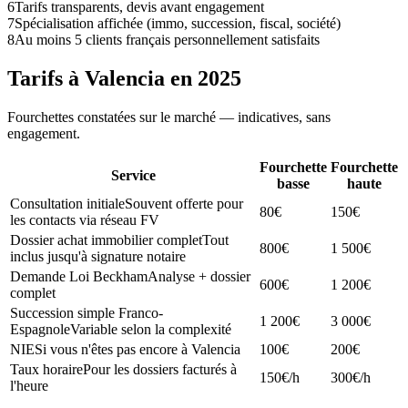
6
Tarifs transparents, devis avant engagement
7
Spécialisation affichée (immo, succession, fiscal, société)
8
Au moins 5 clients français personnellement satisfaits
Tarifs à Valencia en 2025
Fourchettes constatées sur le marché — indicatives, sans
engagement.
Fourchette
Fourchette
Service
basse
haute
Consultation initiale
Souvent offerte pour
80€
150€
les contacts via réseau FV
Dossier achat immobilier complet
Tout
800€
1 500€
inclus jusqu'à signature notaire
Demande Loi Beckham
Analyse + dossier
600€
1 200€
complet
Succession simple Franco-
1 200€
3 000€
Espagnole
Variable selon la complexité
NIE
Si vous n'êtes pas encore à Valencia
100€
200€
Taux horaire
Pour les dossiers facturés à
150€/h
300€/h
l'heure