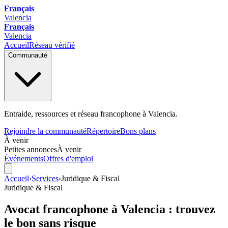
Français
Valencia
Français
Valencia
Accueil
Réseau vérifié
Communauté
Entraide, ressources et réseau francophone à Valencia.
Rejoindre la communauté
Répertoire
Bons plans
À venir
Petites annonces
À venir
Événements
Offres d'emploi
Accueil
›
Services
›
Juridique & Fiscal
Juridique & Fiscal
Avocat francophone à Valencia : trouvez
le bon sans risque