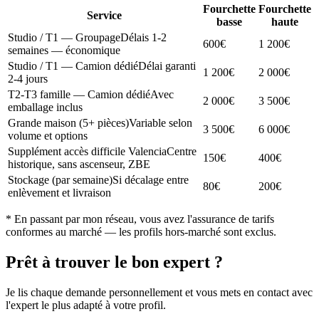
Fourchette
Fourchette
Service
basse
haute
Studio / T1 — Groupage
Délais 1-2
600€
1 200€
semaines — économique
Studio / T1 — Camion dédié
Délai garanti
1 200€
2 000€
2-4 jours
T2-T3 famille — Camion dédié
Avec
2 000€
3 500€
emballage inclus
Grande maison (5+ pièces)
Variable selon
3 500€
6 000€
volume et options
Supplément accès difficile Valencia
Centre
150€
400€
historique, sans ascenseur, ZBE
Stockage (par semaine)
Si décalage entre
80€
200€
enlèvement et livraison
* En passant par mon réseau, vous avez l'assurance de tarifs
conformes au marché — les profils hors-marché sont exclus.
Prêt à trouver le bon expert ?
Je lis chaque demande personnellement et vous mets en contact avec
l'expert le plus adapté à votre profil.