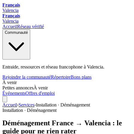
Français
Valencia
Français
Valencia
Accueil
Réseau vérifié
Communauté
Entraide, ressources et réseau francophone à Valencia.
Rejoindre la communauté
Répertoire
Bons plans
À venir
Petites annonces
À venir
Événements
Offres d'emploi
Accueil
›
Services
›
Installation · Déménagement
Installation · Déménagement
Déménagement France → Valencia : le
guide pour ne rien rater