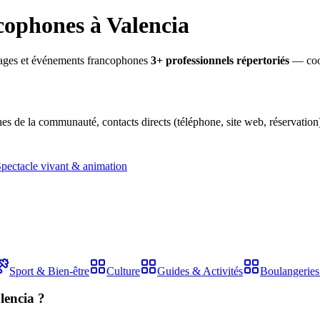
cophones à Valencia
riages et événements francophones
3
+ professionnel
s
répertorié
s
— coo
es de la communauté, contacts directs (téléphone, site web, réservation).
pectacle vivant & animation
Sport & Bien-être
Culture
Guides & Activités
Boulangeries 
lencia ?