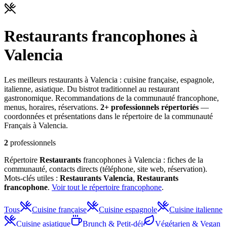
Restaurants
francophones à
Valencia
Les meilleurs restaurants à Valencia : cuisine française, espagnole,
italienne, asiatique. Du bistrot traditionnel au restaurant
gastronomique. Recommandations de la communauté francophone,
menus, horaires, réservations.
2
+ professionnel
s
répertorié
s
—
coordonnées et présentations dans le répertoire de la communauté
Français à Valencia.
2
professionnels
Répertoire
Restaurants
francophones à Valencia : fiches de la
communauté, contacts directs (téléphone, site web, réservation).
Mots-clés utiles :
Restaurants
Valencia
,
Restaurants
francophone
.
Voir tout le répertoire francophone
.
Tous
Cuisine française
Cuisine espagnole
Cuisine italienne
Cuisine asiatique
Brunch & Petit-déj
Végétarien & Vegan