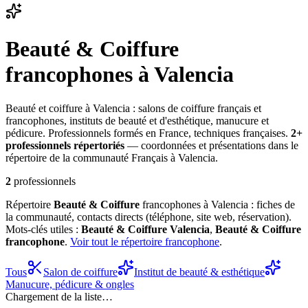
Beauté & Coiffure
francophones à Valencia
Beauté et coiffure à Valencia : salons de coiffure français et
francophones, instituts de beauté et d'esthétique, manucure et
pédicure. Professionnels formés en France, techniques françaises.
2
+
professionnel
s
répertorié
s
— coordonnées et présentations dans le
répertoire de la communauté Français à Valencia.
2
professionnels
Répertoire
Beauté & Coiffure
francophones à Valencia : fiches de
la communauté, contacts directs (téléphone, site web, réservation).
Mots-clés utiles :
Beauté & Coiffure
Valencia
,
Beauté & Coiffure
francophone
.
Voir tout le répertoire francophone
.
Tous
Salon de coiffure
Institut de beauté & esthétique
Manucure, pédicure & ongles
Chargement de la liste…