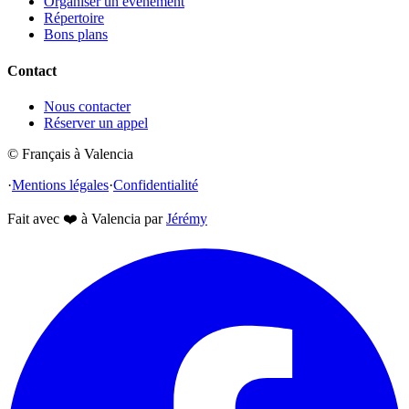
Organiser un événement
Répertoire
Bons plans
Contact
Nous contacter
Réserver un appel
© Français à Valencia
·
Mentions légales
·
Confidentialité
Fait avec
❤️
à Valencia par
Jérémy