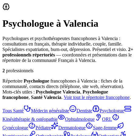
Psychologue
à Valencia
Psychologues et psychothérapeutes francophones à Valencia :
consultations en français, thérapie individuelle, couple, famille.
Spécialistes expatriation, burn-out, dépression. Présentiel et visio.
2
+
professionnel
s
répertorié
s
— coordonnées et présentations dans le
répertoire de la communauté Français à Valencia.
2
professionnels
Répertoire
Psychologue
francophones à Valencia : fiches de la
communauté, contacts directs (téléphone, site web, réservation).
Mots-clés utiles :
Psychologue
Valencia
,
Psychologue
francophone
,
Santé
Valencia
.
Voir tout le répertoire francophone
.
Tous
Santé
Médecin généraliste
Dentiste
Psychologue
Kinésithérapie & ostéopathie
Ophtalmologue
ORL
Gynécologue
Pédiatre
Dermatologue
Sage-femme