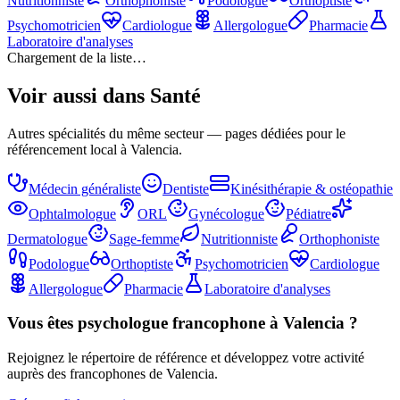
Nutritionniste
Orthophoniste
Podologue
Orthoptiste
Psychomotricien
Cardiologue
Allergologue
Pharmacie
Laboratoire d'analyses
Chargement de la liste…
Voir aussi dans
Santé
Autres spécialités du même secteur — pages dédiées pour le
référencement local à Valencia.
Médecin généraliste
Dentiste
Kinésithérapie & ostéopathie
Ophtalmologue
ORL
Gynécologue
Pédiatre
Dermatologue
Sage-femme
Nutritionniste
Orthophoniste
Podologue
Orthoptiste
Psychomotricien
Cardiologue
Allergologue
Pharmacie
Laboratoire d'analyses
Vous êtes
psychologue
francophone à Valencia ?
Rejoignez le répertoire de référence et développez votre activité
auprès des francophones de Valencia.