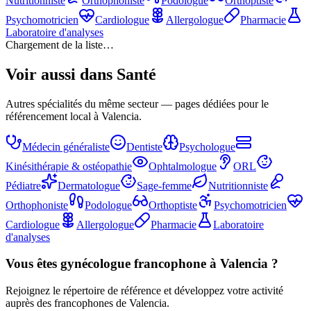
Nutritionniste
Orthophoniste
Podologue
Orthoptiste
Psychomotricien
Cardiologue
Allergologue
Pharmacie
Laboratoire d'analyses
Chargement de la liste…
Voir aussi dans
Santé
Autres spécialités du même secteur — pages dédiées pour le
référencement local à Valencia.
Médecin généraliste
Dentiste
Psychologue
Kinésithérapie & ostéopathie
Ophtalmologue
ORL
Pédiatre
Dermatologue
Sage-femme
Nutritionniste
Orthophoniste
Podologue
Orthoptiste
Psychomotricien
Cardiologue
Allergologue
Pharmacie
Laboratoire
d'analyses
Vous êtes
gynécologue
francophone à Valencia ?
Rejoignez le répertoire de référence et développez votre activité
auprès des francophones de Valencia.