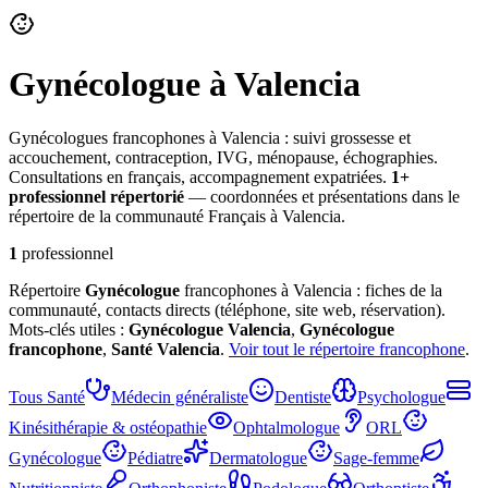
Gynécologue
à Valencia
Gynécologues francophones à Valencia : suivi grossesse et
accouchement, contraception, IVG, ménopause, échographies.
Consultations en français, accompagnement expatriées.
1
+
professionnel
répertorié
— coordonnées et présentations dans le
répertoire de la communauté Français à Valencia.
1
professionnel
Répertoire
Gynécologue
francophones à Valencia : fiches de la
communauté, contacts directs (téléphone, site web, réservation).
Mots-clés utiles :
Gynécologue
Valencia
,
Gynécologue
francophone
,
Santé
Valencia
.
Voir tout le répertoire francophone
.
Tous
Santé
Médecin généraliste
Dentiste
Psychologue
Kinésithérapie & ostéopathie
Ophtalmologue
ORL
Gynécologue
Pédiatre
Dermatologue
Sage-femme