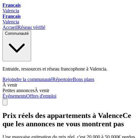
Français
Valencia
Français
Valencia
Accueil
Réseau vérifié
Communauté
Entraide, ressources et réseau francophone à Valencia.
Rejoindre la communauté
Répertoire
Bons plans
À venir
Petites annonces
À venir
Événements
Offres d'emploi
Prix réels des appartements à Valence
Ce
que les annonces ne vous montrent pas
Une mauvaise estimation du prix réel, c'est 20 000 à 50 000€ perdus