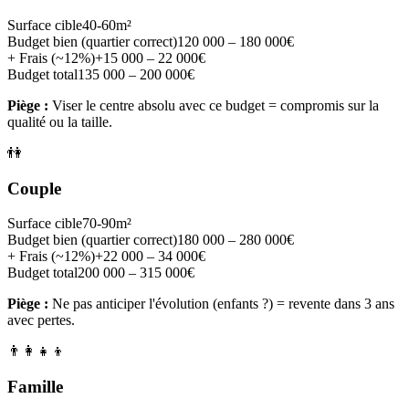
Surface cible
40-60m²
Budget bien (quartier correct)
120 000 – 180 000€
+ Frais (~12%)
+15 000 – 22 000€
Budget total
135 000 – 200 000€
Piège :
Viser le centre absolu avec ce budget = compromis sur la
qualité ou la taille.
👫
Couple
Surface cible
70-90m²
Budget bien (quartier correct)
180 000 – 280 000€
+ Frais (~12%)
+22 000 – 34 000€
Budget total
200 000 – 315 000€
Piège :
Ne pas anticiper l'évolution (enfants ?) = revente dans 3 ans
avec pertes.
👨‍👩‍👧‍👦
Famille