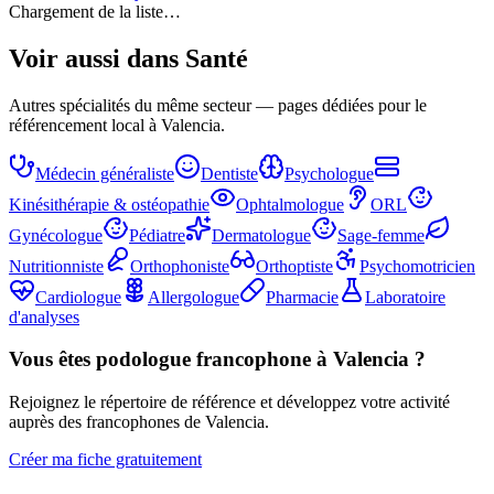
Chargement de la liste…
Voir aussi dans
Santé
Autres spécialités du même secteur — pages dédiées pour le
référencement local à Valencia.
Médecin généraliste
Dentiste
Psychologue
Kinésithérapie & ostéopathie
Ophtalmologue
ORL
Gynécologue
Pédiatre
Dermatologue
Sage-femme
Nutritionniste
Orthophoniste
Orthoptiste
Psychomotricien
Cardiologue
Allergologue
Pharmacie
Laboratoire
d'analyses
Vous êtes
podologue
francophone à Valencia ?
Rejoignez le répertoire de référence et développez votre activité
auprès des francophones de Valencia.
Créer ma fiche gratuitement