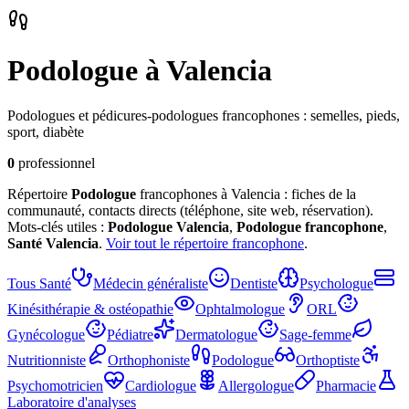
Podologue
à Valencia
Podologues et pédicures-podologues francophones : semelles, pieds,
sport, diabète
0
professionnel
Répertoire
Podologue
francophones à Valencia : fiches de la
communauté, contacts directs (téléphone, site web, réservation).
Mots-clés utiles :
Podologue
Valencia
,
Podologue
francophone
,
Santé
Valencia
.
Voir tout le répertoire francophone
.
Tous
Santé
Médecin généraliste
Dentiste
Psychologue
Kinésithérapie & ostéopathie
Ophtalmologue
ORL
Gynécologue
Pédiatre
Dermatologue
Sage-femme
Nutritionniste
Orthophoniste
Podologue
Orthoptiste
Psychomotricien
Cardiologue
Allergologue
Pharmacie
Laboratoire d'analyses