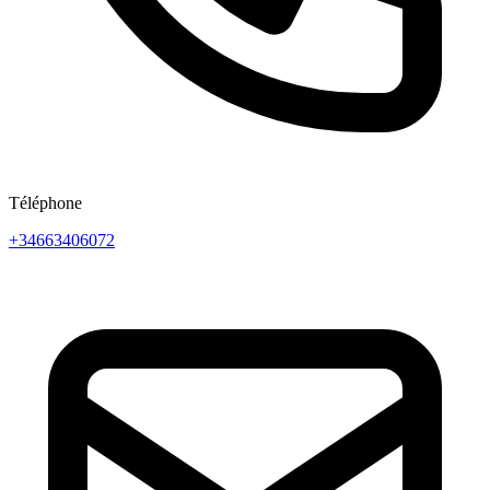
Téléphone
+34663406072