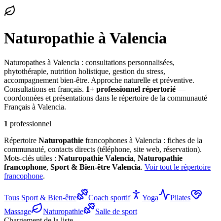
Naturopathie
à Valencia
Naturopathes à Valencia : consultations personnalisées,
phytothérapie, nutrition holistique, gestion du stress,
accompagnement bien-être. Approche naturelle et préventive.
Consultations en français.
1
+ professionnel
répertorié
—
coordonnées et présentations dans le répertoire de la communauté
Français à Valencia.
1
professionnel
Répertoire
Naturopathie
francophones à Valencia : fiches de la
communauté, contacts directs (téléphone, site web, réservation).
Mots-clés utiles :
Naturopathie
Valencia
,
Naturopathie
francophone
,
Sport & Bien-être
Valencia
.
Voir tout le répertoire
francophone
.
Tous
Sport & Bien-être
Coach sportif
Yoga
Pilates
Massage
Naturopathie
Salle de sport
Chargement de la liste…