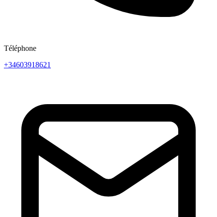
Téléphone
+34603918621