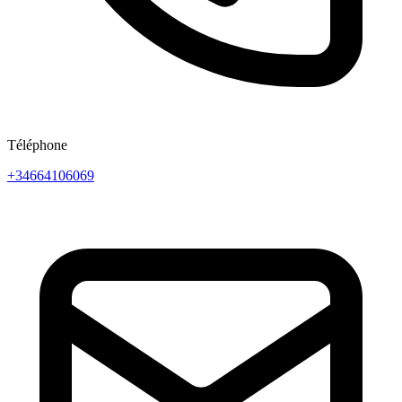
Téléphone
+34664106069