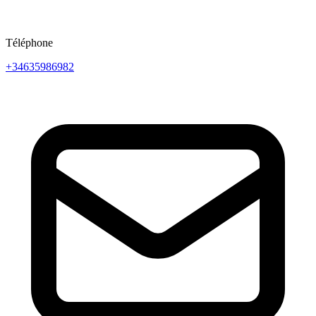
Téléphone
+34635986982