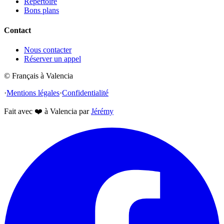
Répertoire
Bons plans
Contact
Nous contacter
Réserver un appel
© Français à Valencia
·
Mentions légales
·
Confidentialité
Fait avec
❤️
à Valencia par
Jérémy