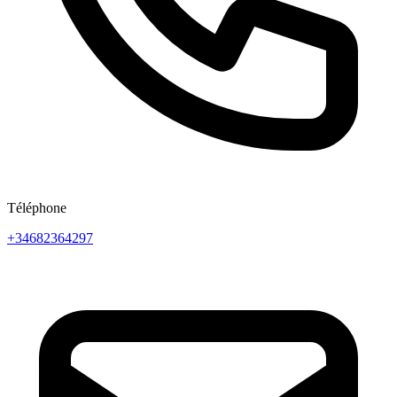
Téléphone
+34682364297