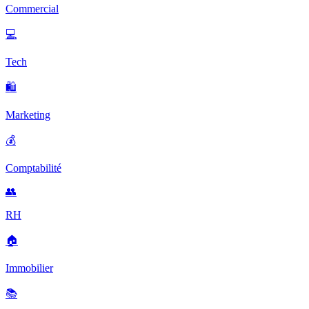
Commercial
💻
Tech
🛍️
Marketing
💰
Comptabilité
👥
RH
🏠
Immobilier
📚