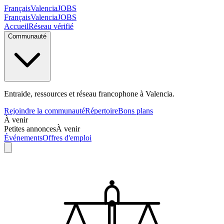
Français
Valencia
JOBS
Français
Valencia
JOBS
Accueil
Réseau vérifié
Communauté
Entraide, ressources et réseau francophone à Valencia.
Rejoindre la communauté
Répertoire
Bons plans
À venir
Petites annonces
À venir
Événements
Offres d'emploi