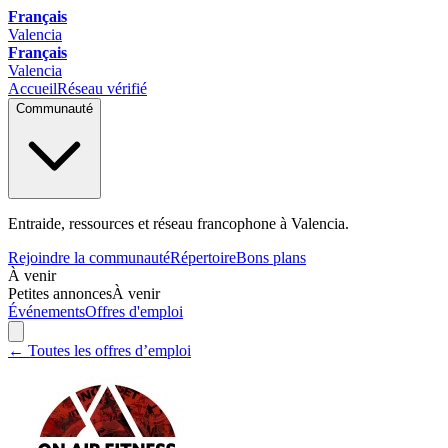
Français
Valencia
Français
Valencia
Accueil
Réseau vérifié
Communauté
Entraide, ressources et réseau francophone à Valencia.
Rejoindre la communauté
Répertoire
Bons plans
À venir
Petites annonces
À venir
Événements
Offres d'emploi
← Toutes les offres d’emploi