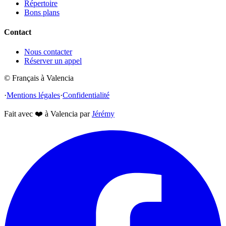
Répertoire
Bons plans
Contact
Nous contacter
Réserver un appel
© Français à Valencia
·
Mentions légales
·
Confidentialité
Fait avec
❤️
à Valencia par
Jérémy