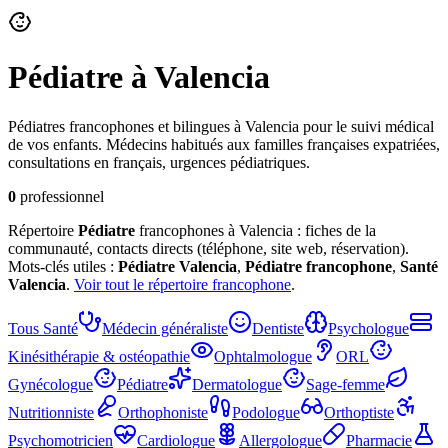
Pédiatre
à Valencia
Pédiatres francophones et bilingues à Valencia pour le suivi médical
de vos enfants. Médecins habitués aux familles françaises expatriées,
consultations en français, urgences pédiatriques.
0
professionnel
Répertoire
Pédiatre
francophones à Valencia : fiches de la
communauté, contacts directs (téléphone, site web, réservation).
Mots-clés utiles :
Pédiatre
Valencia
,
Pédiatre
francophone
,
Santé
Valencia
.
Voir tout le répertoire francophone
.
Tous
Santé
Médecin généraliste
Dentiste
Psychologue
Kinésithérapie & ostéopathie
Ophtalmologue
ORL
Gynécologue
Pédiatre
Dermatologue
Sage-femme
Nutritionniste
Orthophoniste
Podologue
Orthoptiste
Psychomotricien
Cardiologue
Allergologue
Pharmacie