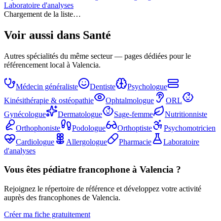
Laboratoire d'analyses
Chargement de la liste…
Voir aussi dans
Santé
Autres spécialités du même secteur — pages dédiées pour le
référencement local à Valencia.
Médecin généraliste
Dentiste
Psychologue
Kinésithérapie & ostéopathie
Ophtalmologue
ORL
Gynécologue
Dermatologue
Sage-femme
Nutritionniste
Orthophoniste
Podologue
Orthoptiste
Psychomotricien
Cardiologue
Allergologue
Pharmacie
Laboratoire
d'analyses
Vous êtes
pédiatre
francophone à Valencia ?
Rejoignez le répertoire de référence et développez votre activité
auprès des francophones de Valencia.
Créer ma fiche gratuitement