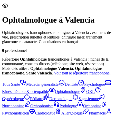
Ophtalmologue
à Valencia
Ophtalmologues francophones et bilingues à Valencia : examens de
vue, prescription lunettes et lentilles, chirurgie laser, traitement
glaucome et cataracte. Consultations en français.
0
professionnel
Répertoire
Ophtalmologue
francophones à Valencia : fiches de la
communauté, contacts directs (téléphone, site web, réservation).
Mots-clés utiles :
Ophtalmologue
Valencia
,
Ophtalmologue
francophone
,
Santé
Valencia
.
Voir tout le répertoire francophone
.
Tous
Santé
Médecin généraliste
Dentiste
Psychologue
Kinésithérapie & ostéopathie
Ophtalmologue
ORL
Gynécologue
Pédiatre
Dermatologue
Sage-femme
Nutritionniste
Orthophoniste
Podologue
Orthoptiste
Psychomotricien
Cardiologue
Allergologue
Pharmacie