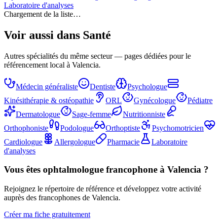
Laboratoire d'analyses
Chargement de la liste…
Voir aussi dans
Santé
Autres spécialités du même secteur — pages dédiées pour le
référencement local à Valencia.
Médecin généraliste
Dentiste
Psychologue
Kinésithérapie & ostéopathie
ORL
Gynécologue
Pédiatre
Dermatologue
Sage-femme
Nutritionniste
Orthophoniste
Podologue
Orthoptiste
Psychomotricien
Cardiologue
Allergologue
Pharmacie
Laboratoire
d'analyses
Vous êtes
ophtalmologue
francophone à Valencia ?
Rejoignez le répertoire de référence et développez votre activité
auprès des francophones de Valencia.
Créer ma fiche gratuitement