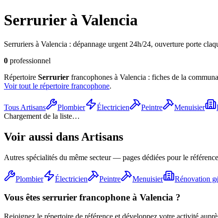
Serrurier
à Valencia
Serruriers à Valencia : dépannage urgent 24h/24, ouverture porte claqué
0
professionnel
Répertoire
Serrurier
francophones à Valencia : fiches de la communauté
Voir tout le répertoire francophone
.
Tous
Artisans
Plombier
Électricien
Peintre
Menuisier
Chargement de la liste…
Voir aussi dans
Artisans
Autres spécialités du même secteur — pages dédiées pour le référence
Plombier
Électricien
Peintre
Menuisier
Rénovation gé
Vous êtes
serrurier
francophone à Valencia ?
Rejoignez le répertoire de référence et développez votre activité aupr