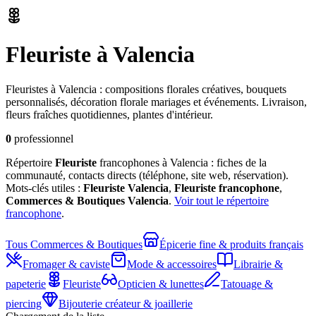
Fleuriste
à Valencia
Fleuristes à Valencia : compositions florales créatives, bouquets
personnalisés, décoration florale mariages et événements. Livraison,
fleurs fraîches quotidiennes, plantes d'intérieur.
0
professionnel
Répertoire
Fleuriste
francophones à Valencia : fiches de la
communauté, contacts directs (téléphone, site web, réservation).
Mots-clés utiles :
Fleuriste
Valencia
,
Fleuriste
francophone
,
Commerces & Boutiques
Valencia
.
Voir tout le répertoire
francophone
.
Tous
Commerces & Boutiques
Épicerie fine & produits français
Fromager & caviste
Mode & accessoires
Librairie &
papeterie
Fleuriste
Opticien & lunettes
Tatouage &
piercing
Bijouterie créateur & joaillerie