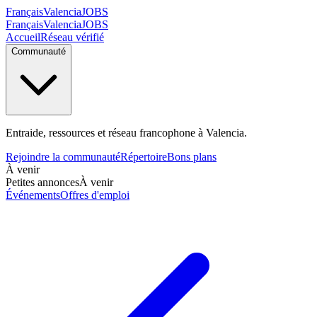
Français
Valencia
JOBS
Français
Valencia
JOBS
Accueil
Réseau vérifié
Communauté
Entraide, ressources et réseau francophone à Valencia.
Rejoindre la communauté
Répertoire
Bons plans
À venir
Petites annonces
À venir
Événements
Offres d'emploi