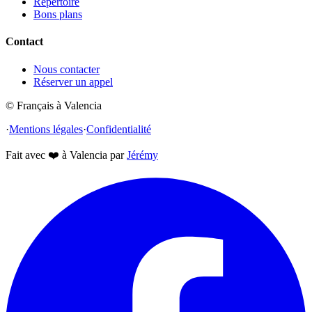
Répertoire
Bons plans
Contact
Nous contacter
Réserver un appel
© Français à Valencia
·
Mentions légales
·
Confidentialité
Fait avec
❤️
à Valencia par
Jérémy