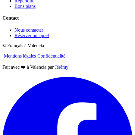
Répertoire
Bons plans
Contact
Nous contacter
Réserver un appel
© Français à Valencia
·
Mentions légales
·
Confidentialité
Fait avec
❤️
à Valencia par
Jérémy