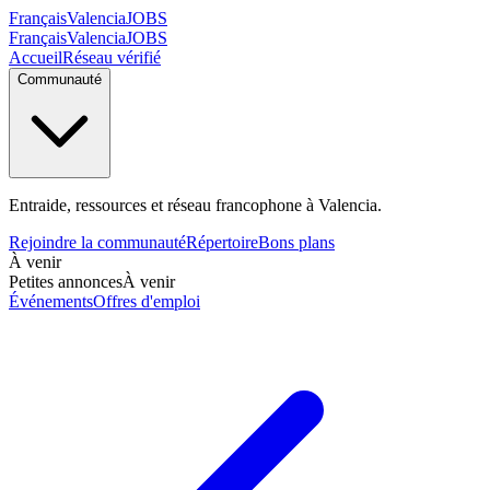
Français
Valencia
JOBS
Français
Valencia
JOBS
Accueil
Réseau vérifié
Communauté
Entraide, ressources et réseau francophone à Valencia.
Rejoindre la communauté
Répertoire
Bons plans
À venir
Petites annonces
À venir
Événements
Offres d'emploi