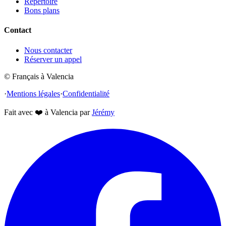
Répertoire
Bons plans
Contact
Nous contacter
Réserver un appel
© Français à Valencia
·
Mentions légales
·
Confidentialité
Fait avec
❤️
à Valencia par
Jérémy