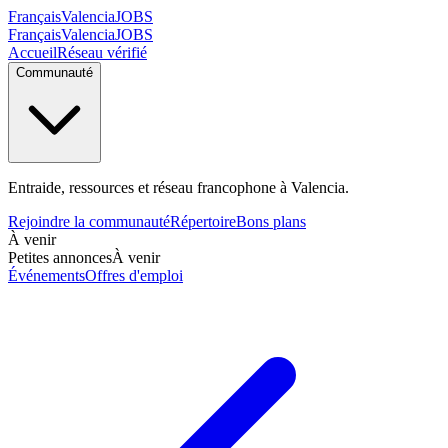
Français
Valencia
JOBS
Français
Valencia
JOBS
Accueil
Réseau vérifié
Communauté
Entraide, ressources et réseau francophone à Valencia.
Rejoindre la communauté
Répertoire
Bons plans
À venir
Petites annonces
À venir
Événements
Offres d'emploi