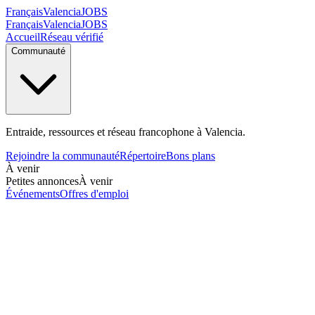
Français
Valencia
JOBS
Français
Valencia
JOBS
Accueil
Réseau vérifié
Communauté
Entraide, ressources et réseau francophone à Valencia.
Rejoindre la communauté
Répertoire
Bons plans
À venir
Petites annonces
À venir
Événements
Offres d'emploi