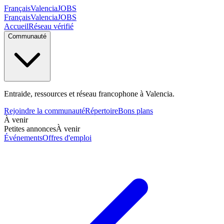
Français
Valencia
JOBS
Français
Valencia
JOBS
Accueil
Réseau vérifié
Communauté
Entraide, ressources et réseau francophone à Valencia.
Rejoindre la communauté
Répertoire
Bons plans
À venir
Petites annonces
À venir
Événements
Offres d'emploi