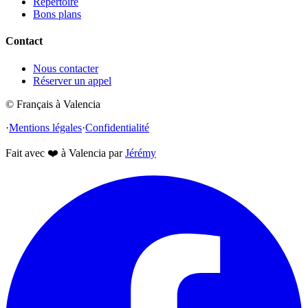
Répertoire
Bons plans
Contact
Nous contacter
Réserver un appel
© Français à Valencia
·
Mentions légales
·
Confidentialité
Fait avec
❤️
à Valencia par
Jérémy