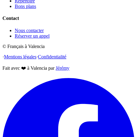
Répertoire
Bons plans
Contact
Nous contacter
Réserver un appel
© Français à Valencia
·
Mentions légales
·
Confidentialité
Fait avec
❤️
à Valencia par
Jérémy