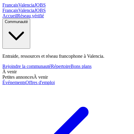
Français
Valencia
JOBS
Français
Valencia
JOBS
Accueil
Réseau vérifié
Communauté
Entraide, ressources et réseau francophone à Valencia.
Rejoindre la communauté
Répertoire
Bons plans
À venir
Petites annonces
À venir
Événements
Offres d'emploi